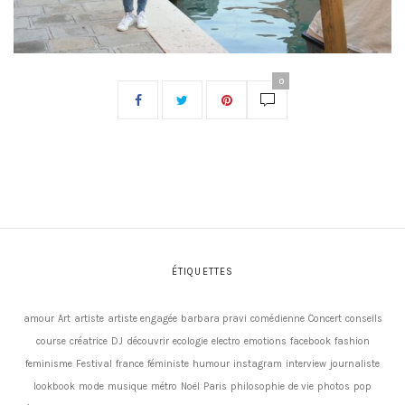
0
ÉTIQUETTES
amour
Art
artiste
artiste engagée
barbara pravi
comédienne
Concert
conseils
course
créatrice
DJ
découvrir
ecologie
electro
emotions
facebook
fashion
feminisme
Festival
france
féministe
humour
instagram
interview
journaliste
lookbook
mode
musique
métro
Noël
Paris
philosophie de vie
photos
pop