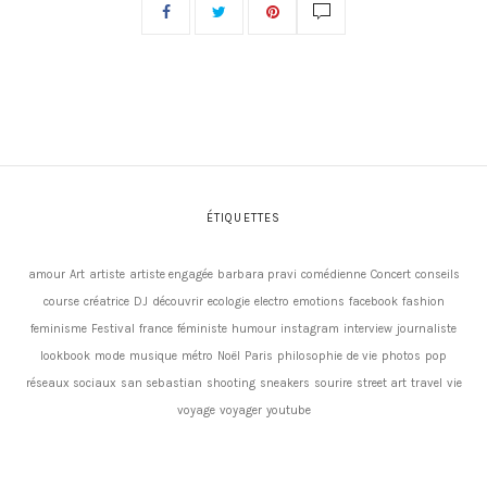
ÉTIQUETTES
amour
Art
artiste
artiste engagée
barbara pravi
comédienne
Concert
conseils
course
créatrice
DJ
découvrir
ecologie
electro
emotions
facebook
fashion
feminisme
Festival
france
féministe
humour
instagram
interview
journaliste
lookbook
mode
musique
métro
Noël
Paris
philosophie de vie
photos
pop
réseaux sociaux
san sebastian
shooting
sneakers
sourire
street art
travel
vie
voyage
voyager
youtube