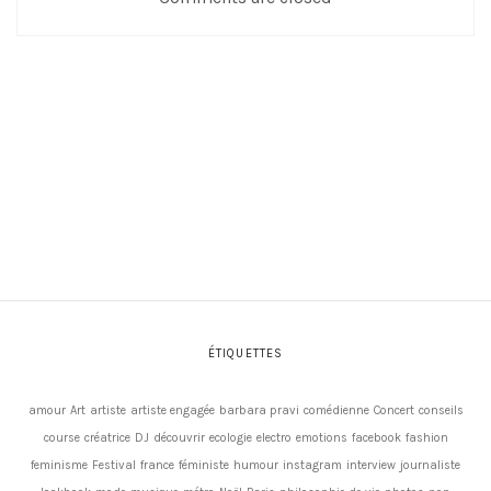
ÉTIQUETTES
amour
Art
artiste
artiste engagée
barbara pravi
comédienne
Concert
conseils
course
créatrice
DJ
découvrir
ecologie
electro
emotions
facebook
fashion
feminisme
Festival
france
féministe
humour
instagram
interview
journaliste