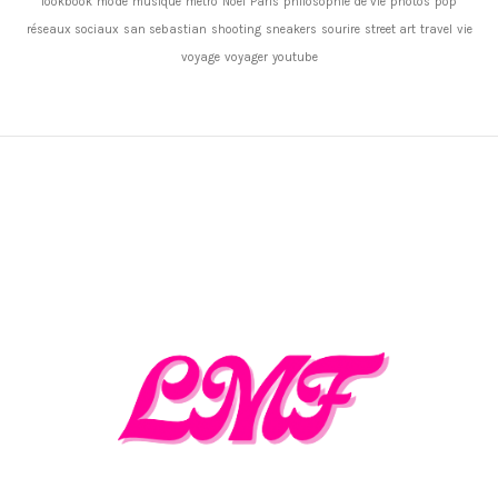
lookbook
mode
musique
métro
Noël
Paris
philosophie de vie
photos
pop
réseaux sociaux
san sebastian
shooting
sneakers
sourire
street art
travel
vie
voyage
voyager
youtube