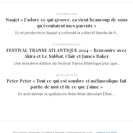
4 OCTOBRE 2024
Naajet « J’adore ce qui groove, ça vient beaucoup de sons
qu’écoutaient mes parents »
DJ et productrice, Naajet a cofondé le collectif Bande de Fi…
13 SEPTEMBRE 2024
FESTIVAL TRANSE ATLANTIQUE 2024 – Rencontre avec
Akira et Le Sabbat, Clair et James Baker
Une troisième édition du festival Transe Atlantique plus que…
26 JUILLET 2024
Peter Peter « Tout ce qui est sombre et mélancolique fait
partie de moi et de ce que j’aime »
En avril dernier, le québécois Peter Peter dévoilait Éther, …
Tous droits réservés "La Meuf A Frange" - Conception du site :
Agence COLFING