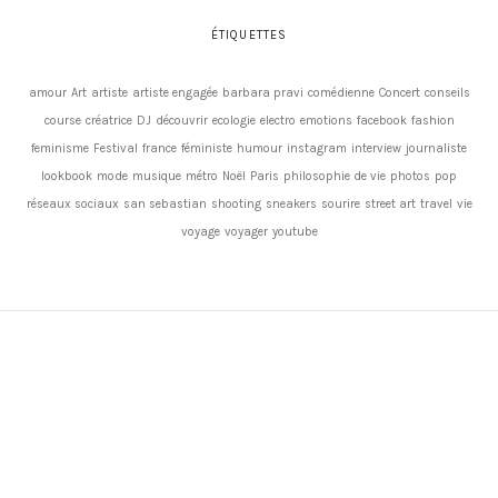
ÉTIQUETTES
amour
Art
artiste
artiste engagée
barbara pravi
comédienne
Concert
conseils
course
créatrice
DJ
découvrir
ecologie
electro
emotions
facebook
fashion
feminisme
Festival
france
féministe
humour
instagram
interview
journaliste
lookbook
mode
musique
métro
Noël
Paris
philosophie de vie
photos
pop
réseaux sociaux
san sebastian
shooting
sneakers
sourire
street art
travel
vie
voyage
voyager
youtube