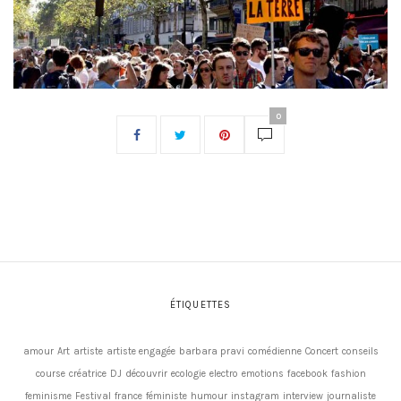
0
ÉTIQUETTES
amour
Art
artiste
artiste engagée
barbara pravi
comédienne
Concert
conseils
course
créatrice
DJ
découvrir
ecologie
electro
emotions
facebook
fashion
feminisme
Festival
france
féministe
humour
instagram
interview
journaliste