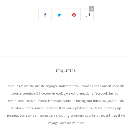
0
ÉTIQUETTES
amour
Art
artiste
artiste engagée
barbara pravi
comédienne
Concert
conseils
course
créatrice
DJ
découvrir
ecologie
electro
emotions
facebook
fashion
feminisme
Festival
france
féministe
humour
instagram
interview
journaliste
lookbook
mode
musique
métro
Noël
Paris
philosophie de vie
photos
pop
réseaux sociaux
san sebastian
shooting
sneakers
sourire
street art
travel
vie
voyage
voyager
youtube