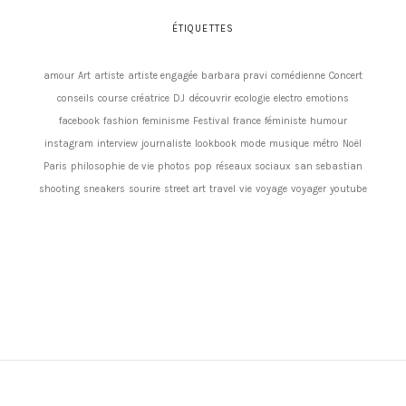
ÉTIQUETTES
amour
Art
artiste
artiste engagée
barbara pravi
comédienne
Concert
conseils
course
créatrice
DJ
découvrir
ecologie
electro
emotions
facebook
fashion
feminisme
Festival
france
féministe
humour
instagram
interview
journaliste
lookbook
mode
musique
métro
Noël
Paris
philosophie de vie
photos
pop
réseaux sociaux
san sebastian
shooting
sneakers
sourire
street art
travel
vie
voyage
voyager
youtube