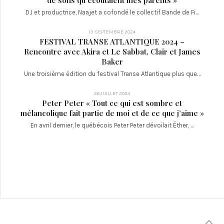
DJ et productrice, Naajet a cofondé le collectif Bande de Fi…
13 SEPTEMBRE 2024
FESTIVAL TRANSE ATLANTIQUE 2024 –
Rencontre avec Akira et Le Sabbat, Clair et James
Baker
Une troisième édition du festival Transe Atlantique plus que…
26 JUILLET 2024
Peter Peter « Tout ce qui est sombre et
mélancolique fait partie de moi et de ce que j’aime »
En avril dernier, le québécois Peter Peter dévoilait Éther, …