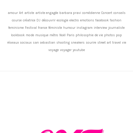
amour
Art
artiste
artiste engagée
barbara pravi
comédienne
Concert
conseils
course
créatrice
DJ
découvrir
ecologie
electro
emotions
facebook
fashion
feminisme
Festival
france
féministe
humour
instagram
interview
journaliste
lookbook
mode
musique
métro
Noël
Paris
philosophie de vie
photos
pop
réseaux sociaux
san sebastian
shooting
sneakers
sourire
street art
travel
vie
voyage
voyager
youtube