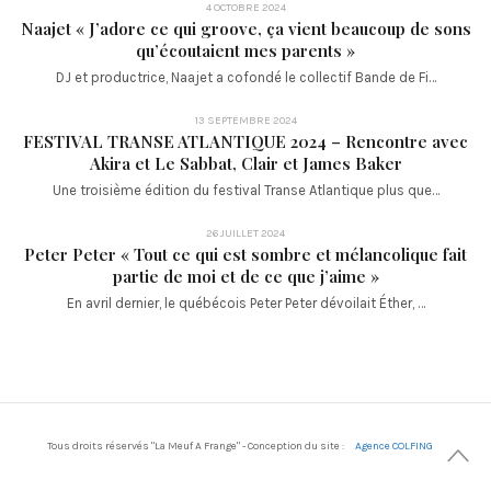
4 OCTOBRE 2024
Naajet « J’adore ce qui groove, ça vient beaucoup de sons
qu’écoutaient mes parents »
DJ et productrice, Naajet a cofondé le collectif Bande de Fi…
13 SEPTEMBRE 2024
FESTIVAL TRANSE ATLANTIQUE 2024 – Rencontre avec
Akira et Le Sabbat, Clair et James Baker
Une troisième édition du festival Transe Atlantique plus que…
26 JUILLET 2024
Peter Peter « Tout ce qui est sombre et mélancolique fait
partie de moi et de ce que j’aime »
En avril dernier, le québécois Peter Peter dévoilait Éther, …
Tous droits réservés "La Meuf A Frange" - Conception du site :
Agence COLFING