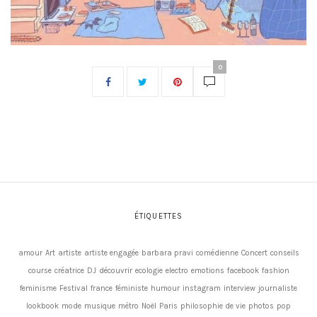
0
ÉTIQUETTES
amour
Art
artiste
artiste engagée
barbara pravi
comédienne
Concert
conseils
course
créatrice
DJ
découvrir
ecologie
electro
emotions
facebook
fashion
feminisme
Festival
france
féministe
humour
instagram
interview
journaliste
lookbook
mode
musique
métro
Noël
Paris
philosophie de vie
photos
pop