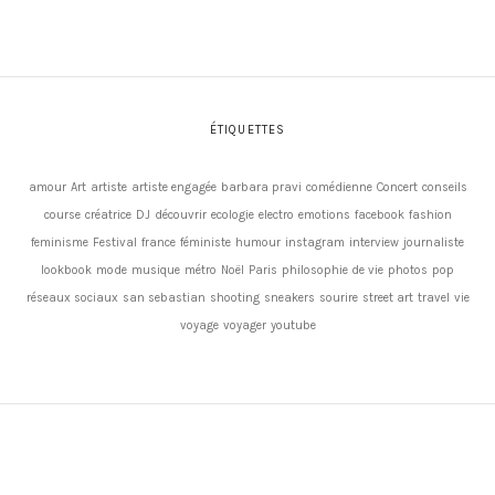
ÉTIQUETTES
amour
Art
artiste
artiste engagée
barbara pravi
comédienne
Concert
conseils
course
créatrice
DJ
découvrir
ecologie
electro
emotions
facebook
fashion
feminisme
Festival
france
féministe
humour
instagram
interview
journaliste
lookbook
mode
musique
métro
Noël
Paris
philosophie de vie
photos
pop
réseaux sociaux
san sebastian
shooting
sneakers
sourire
street art
travel
vie
voyage
voyager
youtube