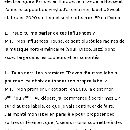
électronique à Paris et en Europe. Je mixe de la House et
j’aime le support du vinyle. J’ai créé mon label « Sweet
state » en 2020 sur lequel sont sortis mes EP en février.
L. : Peux-tu me parler de tes influences ?
M.T. :
Mes influences House, ce sont plutôt les racines de
la musique nord-américaine (Soul, Disco, Jazz) donc
assez large dans les couleurs et les sonorités.
L. : Tu as sorti tes premiers EP avec d’autres labels,
pourquoi ce choix de fonder ton propre label ?
M.T. :
Mon premier EP est sorti en 2019, là c’est mon
ème
ème
6
ou 7
. Au départ j’ai commencé à sortir mes EP
sur d’autres labels, ce que je vais continuer de faire.
J’ai monté mon label en parallèle pour proposer des
sorties différentes, que j’oserais moins soumettre à des