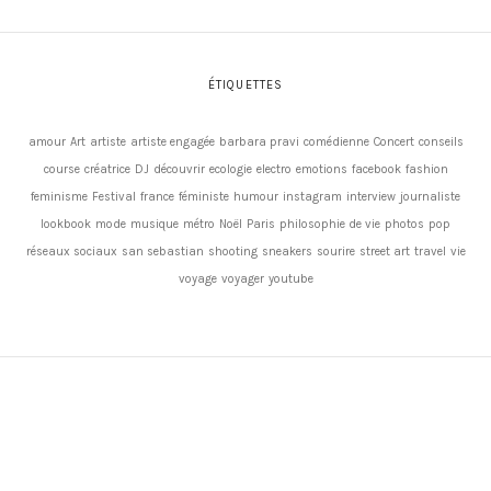
ÉTIQUETTES
amour
Art
artiste
artiste engagée
barbara pravi
comédienne
Concert
conseils
course
créatrice
DJ
découvrir
ecologie
electro
emotions
facebook
fashion
feminisme
Festival
france
féministe
humour
instagram
interview
journaliste
lookbook
mode
musique
métro
Noël
Paris
philosophie de vie
photos
pop
réseaux sociaux
san sebastian
shooting
sneakers
sourire
street art
travel
vie
voyage
voyager
youtube