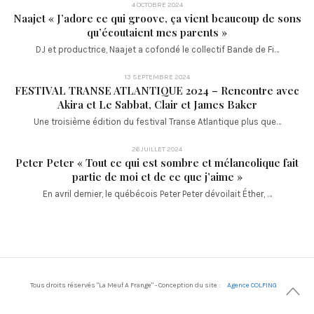
4 OCTOBRE 2024
Naajet « J’adore ce qui groove, ça vient beaucoup de sons
qu’écoutaient mes parents »
DJ et productrice, Naajet a cofondé le collectif Bande de Fi…
13 SEPTEMBRE 2024
FESTIVAL TRANSE ATLANTIQUE 2024 – Rencontre avec
Akira et Le Sabbat, Clair et James Baker
Une troisième édition du festival Transe Atlantique plus que…
26 JUILLET 2024
Peter Peter « Tout ce qui est sombre et mélancolique fait
partie de moi et de ce que j’aime »
En avril dernier, le québécois Peter Peter dévoilait Éther, …
Tous droits réservés "La Meuf A Frange" - Conception du site :
Agence COLFING