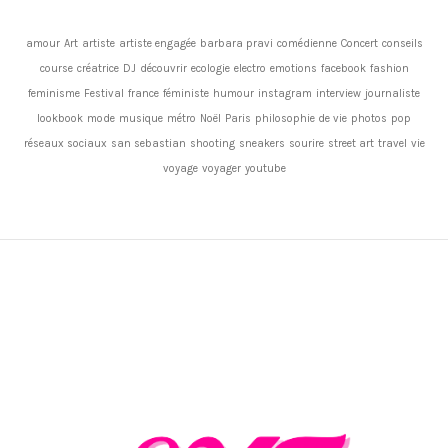
amour
Art
artiste
artiste engagée
barbara pravi
comédienne
Concert
conseils
course
créatrice
DJ
découvrir
ecologie
electro
emotions
facebook
fashion
feminisme
Festival
france
féministe
humour
instagram
interview
journaliste
lookbook
mode
musique
métro
Noël
Paris
philosophie de vie
photos
pop
réseaux sociaux
san sebastian
shooting
sneakers
sourire
street art
travel
vie
voyage
voyager
youtube