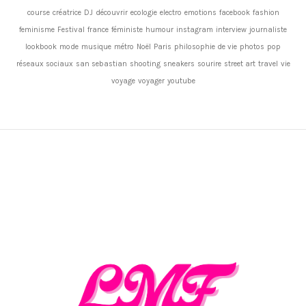
course
créatrice
DJ
découvrir
ecologie
electro
emotions
facebook
fashion
feminisme
Festival
france
féministe
humour
instagram
interview
journaliste
lookbook
mode
musique
métro
Noël
Paris
philosophie de vie
photos
pop
réseaux sociaux
san sebastian
shooting
sneakers
sourire
street art
travel
vie
voyage
voyager
youtube