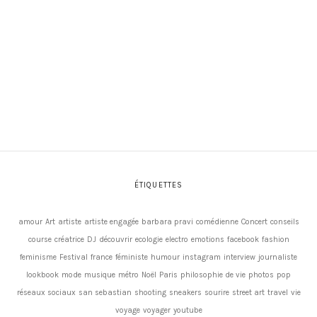
ÉTIQUETTES
amour
Art
artiste
artiste engagée
barbara pravi
comédienne
Concert
conseils
course
créatrice
DJ
découvrir
ecologie
electro
emotions
facebook
fashion
feminisme
Festival
france
féministe
humour
instagram
interview
journaliste
lookbook
mode
musique
métro
Noël
Paris
philosophie de vie
photos
pop
réseaux sociaux
san sebastian
shooting
sneakers
sourire
street art
travel
vie
voyage
voyager
youtube